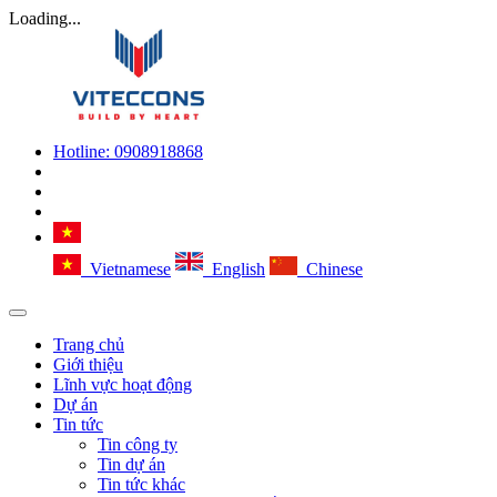
Loading...
Hotline:
0908918868
Vietnamese
English
Chinese
Trang chủ
Giới thiệu
Lĩnh vực hoạt động
Dự án
Tin tức
Tin công ty
Tin dự án
Tin tức khác