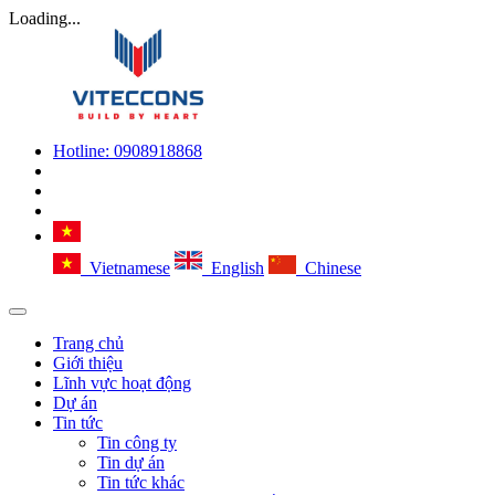
Loading...
Hotline:
0908918868
Vietnamese
English
Chinese
Trang chủ
Giới thiệu
Lĩnh vực hoạt động
Dự án
Tin tức
Tin công ty
Tin dự án
Tin tức khác