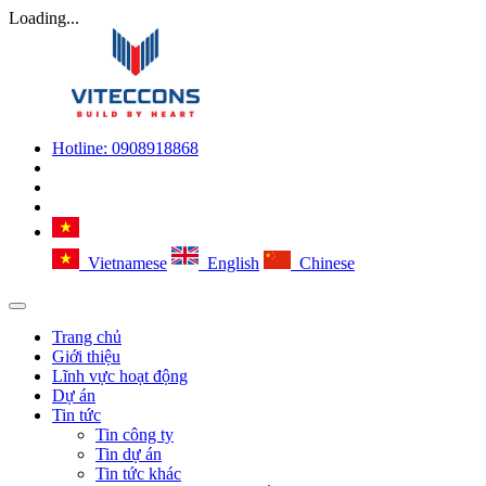
Loading...
Hotline:
0908918868
Vietnamese
English
Chinese
Trang chủ
Giới thiệu
Lĩnh vực hoạt động
Dự án
Tin tức
Tin công ty
Tin dự án
Tin tức khác