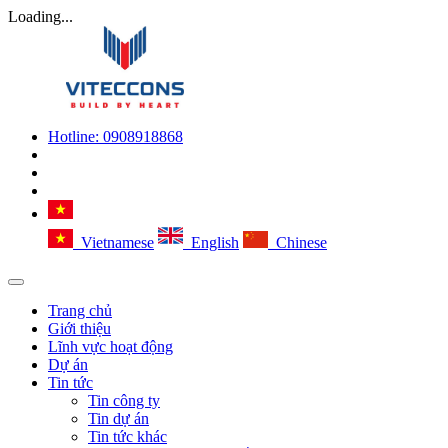
Loading...
Hotline:
0908918868
Vietnamese
English
Chinese
Trang chủ
Giới thiệu
Lĩnh vực hoạt động
Dự án
Tin tức
Tin công ty
Tin dự án
Tin tức khác