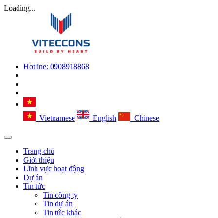
Loading...
Hotline:
0908918868
Vietnamese
English
Chinese
Trang chủ
Giới thiệu
Lĩnh vực hoạt động
Dự án
Tin tức
Tin công ty
Tin dự án
Tin tức khác