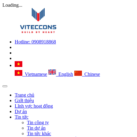
Loading...
Hotline:
0908918868
Vietnamese
English
Chinese
Trang chủ
Giới thiệu
Lĩnh vực hoạt động
Dự án
Tin tức
Tin công ty
Tin dự án
Tin tức khác